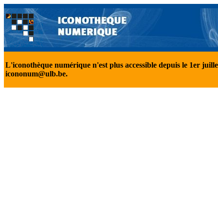
L'iconothèque numérique n'est plus accessible depuis le 1er juill
icononum@ulb.be.